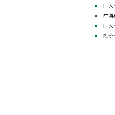
[工
[中
[工
[经