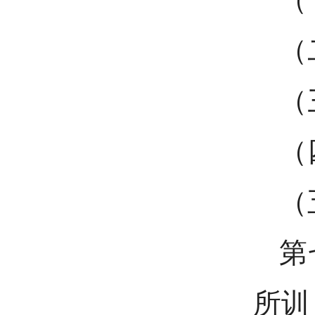
（
（
（
（
第
所训