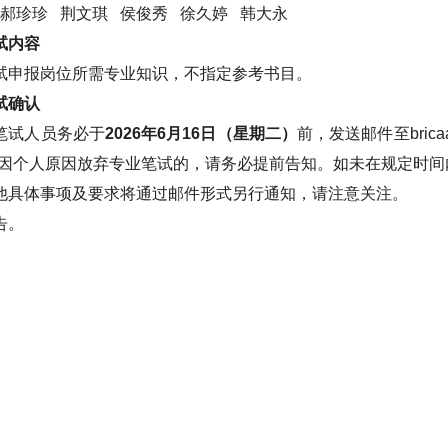
 郝珍珍 荆文琪 侯俊秀 徐久婷 韩大永
试内容
试申报岗位所需专业知识，不指定参考书目。
试确认
笔试人员务必于
2026年6月16日（星期二）
前，发送邮件至bric
如因个人原因放弃专业笔试的，请务必提前告知。如未在规定时
他具体事项及要求将通过邮件形式另行通知，请注意关注。
告。
国农业科学院生物
2026年6