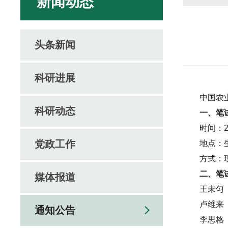
新闻动态
头条新闻
科研进展
中国农
科研动态
一、笔
时间：2
党政工作
地点：
方式：
二、笔
媒体报道
王未匀
卢维来
通知公告
李思格