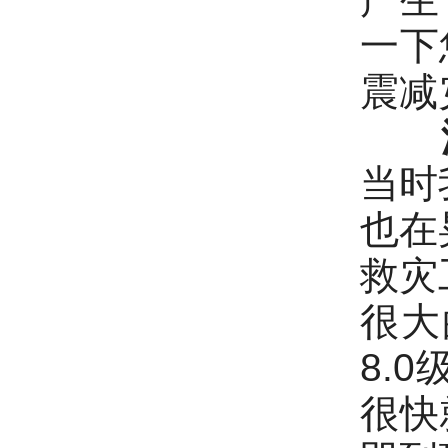
一下
震
当时
也在
救灾
很大
8.
很快