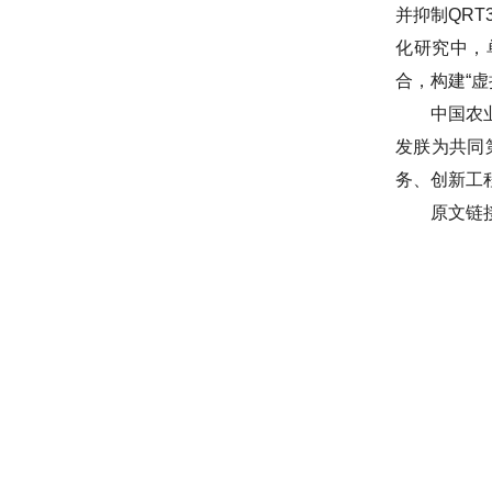
并抑制QRT
化研究中，
合，构建“
中国农
发朕为共同
务、创新工
原文链接：h