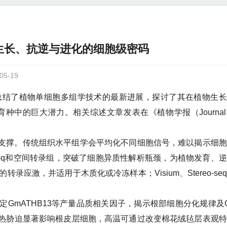
生长、抗逆与进化的细胞级密码
5-19
总结了植物单细胞多组学技术的最新进展，探讨了其在植物生长
的巨大潜力。相关综述文章发表在《植物学报（Journal 
支撑。传统组织水平组学会平均化不同细胞信号，难以揭示细胞
RNA-seq和空间转录组，突破了细胞异质性解析瓶颈，为植物发育、
录应激，并适用于木质化或冷冻样本；Visium、Stereo-se
GmATHB13等产量品质相关因子，揭示根部细胞分化规律及
热胁迫显著影响根皮层细胞，高温可通过改变棉花绒毡层表观特