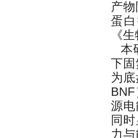
产物
蛋白
《生物
本
下固
为底
BN
源电
同时
力与