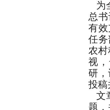
为
总书
有效
任务
农村
视，
研，
投稿
文
题，