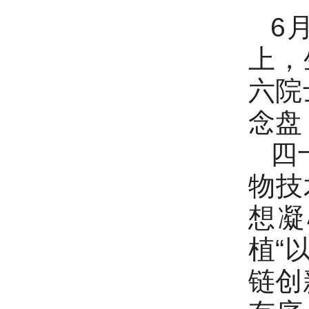
6
上，
六院
念盘
四
物技
想凝
植“
链创